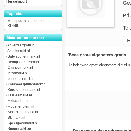
Hengelsport
Gez
Toplinks
Pri
-
Marktplaats.startpagina.nl
-
Klikklik.nl
Tel
Meer online markten
E-
-
Adverteergratis.nl
-
Antiekmarkt.nl
Twee grote algeneters gratis
-
Babyspullenmarkt.nl
-
Bedrijfspandenmarkt.nl
Ik heb twee grote algeneters die zij
-
Campermarkt.nl
-
Ibizamarkt.nl
-
Jongerenmarkt.nl
-
Kampeerspullenmarkt.nl
-
Kerstspullenmarkt.nl
-
Klusjesmarkt.nl
-
Mkbaanbod.nl
-
Modellenplein.nl
-
Sinterklaasmarkt.nl
-
Skimarkt.nl
-
Speelgoedmarkt.nl
-
Speurmarkt.be
Reageer op deze advertentie