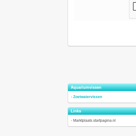
Aquariumvissen
-
Zoetwatervissen
Links
-
Marktplaats.startpagina.nl