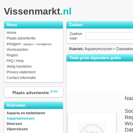
Vissenmarkt
.nl
Menu
Zoeken
Home
Zoeken
naar:
Plaats advertentie
Inloggen:
wijzigen / verwijderen
Aquariumvissen
Zoetwater
Rubriek:
>
Voorwaarden
Regels
Twee grote algeneters gratis
FAQ / Help
Veilig handelen
Privacy-statement
Contact informatie
gratis
Plaats advertentie
Na
Rubrieken
Soo
Aquaria en toebehoren
Reg
Aquariumvissen
Woo
Diversen
Dat
Vijvervissen