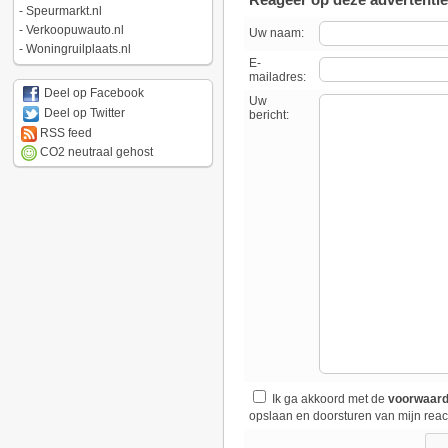
-
Speurmarkt.nl
-
Verkoopuwauto.nl
Uw naam:
-
Woningruilplaats.nl
E-
mailadres:
Deel op Facebook
Uw
Deel op Twitter
bericht:
RSS feed
CO2 neutraal gehost
Ik ga akkoord met de
voorwaar
opslaan en doorsturen van mijn react