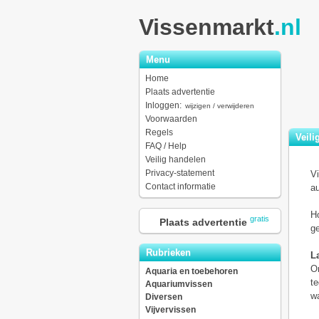
Vissenmarkt
.nl
Menu
Home
Plaats advertentie
Inloggen:
wijzigen / verwijderen
Voorwaarden
Regels
Veili
FAQ / Help
Veilig handelen
Privacy-statement
Vi
Contact informatie
au
Ho
gratis
Plaats advertentie
ge
Rubrieken
La
Om
Aquaria en toebehoren
te
Aquariumvissen
wa
Diversen
Vijvervissen