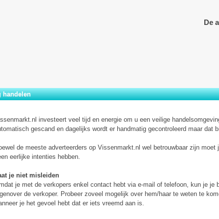
De a
g handelen
ssenmarkt.nl investeert veel tijd en energie om u een veilige handelsomgevin
tomatisch gescand en dagelijks wordt er handmatig gecontroleerd maar dat b
ewel de meeste adverteerders op Vissenmarkt.nl wel betrouwbaar zijn moet je
en eerlijke intenties hebben.
at je niet misleiden
dat je met de verkopers enkel contact hebt via e-mail of telefoon, kun je je 
genover de verkoper. Probeer zoveel mogelijk over hem/haar te weten te ko
nneer je het gevoel hebt dat er iets vreemd aan is.