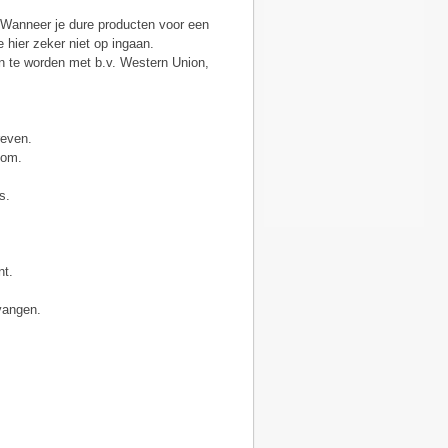
! Wanneer je dure producten voor een
 hier zeker niet op ingaan.
n te worden met b.v. Western Union,
reven.
com.
s.
nt.
vangen.