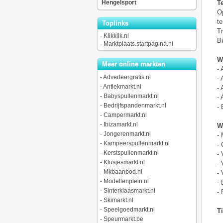
Hengelsport
T
Op
te
Toplinks
Tr
-
Klikklik.nl
Bi
-
Marktplaats.startpagina.nl
We
Meer online markten
- 
-
Adverteergratis.nl
- 
-
Antiekmarkt.nl
- 
-
Babyspullenmarkt.nl
- 
-
Bedrijfspandenmarkt.nl
- 
-
Campermarkt.nl
-
Ibizamarkt.nl
W
-
Jongerenmarkt.nl
- 
-
Kampeerspullenmarkt.nl
- 
-
Kerstspullenmarkt.nl
- 
-
Klusjesmarkt.nl
- 
-
Mkbaanbod.nl
- 
-
Modellenplein.nl
- 
-
Sinterklaasmarkt.nl
- 
-
Skimarkt.nl
-
Speelgoedmarkt.nl
Ti
-
Speurmarkt.be