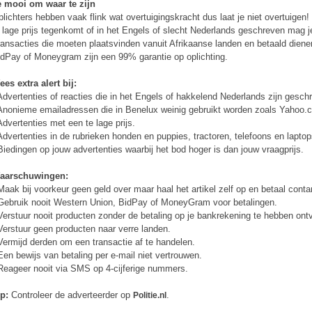
e mooi om waar te zijn
lichters hebben vaak flink wat overtuigingskracht dus laat je niet overtuigen
 lage prijs tegenkomt of in het Engels of slecht Nederlands geschreven mag je
ansacties die moeten plaatsvinden vanuit Afrikaanse landen en betaald diene
dPay of Moneygram zijn een 99% garantie op oplichting.
es extra alert bij:
Advertenties of reacties die in het Engels of hakkelend Nederlands zijn gesch
Anonieme emailadressen die in Benelux weinig gebruikt worden zoals Yahoo.
Advertenties met een te lage prijs.
Advertenties in de rubrieken honden en puppies, tractoren, telefoons en laptop
Biedingen op jouw advertenties waarbij het bod hoger is dan jouw vraagprijs.
aarschuwingen:
Maak bij voorkeur geen geld over maar haal het artikel zelf op en betaal conta
Gebruik nooit Western Union, BidPay of MoneyGram voor betalingen.
Verstuur nooit producten zonder de betaling op je bankrekening te hebben ont
Verstuur geen producten naar verre landen.
Vermijd derden om een transactie af te handelen.
Een bewijs van betaling per e-mail niet vertrouwen.
Reageer nooit via SMS op 4-cijferige nummers.
p:
Controleer de adverteerder op
.
Politie.nl