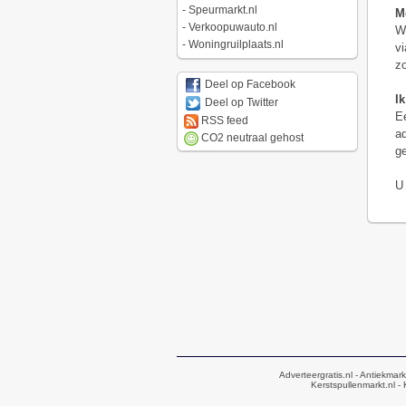
-
Speurmarkt.nl
M
-
Verkoopuwauto.nl
Wa
-
Woningruilplaats.nl
vi
zo
Deel op Facebook
I
Deel op Twitter
Ee
RSS feed
ad
CO2 neutraal gehost
ge
U 
Adverteergratis.nl
- Antiekmark
Kerstspullenmarkt.nl
- 