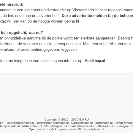
eld misbruik
nneer je een advertentie/adverteerder op Vissenmarkt.nl bent tegengekomen d
a de link onderaan de advertentie
"- Deze advertentie melden bij de beheer
dat wij hier van op de hoogte worden gebracht.
k ben opgelicht, wat nu?
n onmiddelijke aangifte bij de politie wordt ten sterkste aangeraden. Bezorg 
vertentie, de verkoper en jullie correspondentie. Mits een schriftelijk verzoek
bruikers- of advertenties gegevens vrijgeven.
kunt melding doen van oplichting via internet op:
Meldknop.nl
Copyright © 2015 - 2026
IMKRU
t.nl
- Babyspullenmarkt.nl
- Bedrijfspandenmarkt.nl
- Campermarkt.nl
- Ibizamarkt.nl
- Jongerenmar
Klusjesmarkt.nl
- Mkbaanbod.nl
- Modellenplein.nl
- Sinterklaasmarkt.nl
- Skimarkt.nl
- Speelgoedma
Speurmarkt.nl
- Verkoopuwauto.nl
- Woningruilplaats.nl