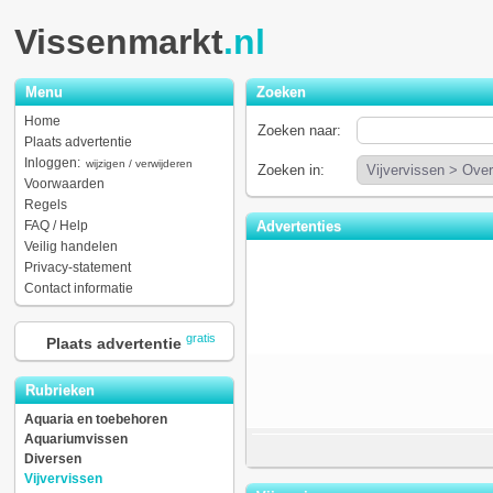
Vissenmarkt
.nl
Menu
Zoeken
Home
Zoeken naar:
Plaats advertentie
Inloggen:
wijzigen / verwijderen
Zoeken in:
Voorwaarden
Regels
FAQ / Help
Advertenties
Veilig handelen
Privacy-statement
Contact informatie
gratis
Plaats advertentie
Rubrieken
Aquaria en toebehoren
Aquariumvissen
Diversen
Vijvervissen