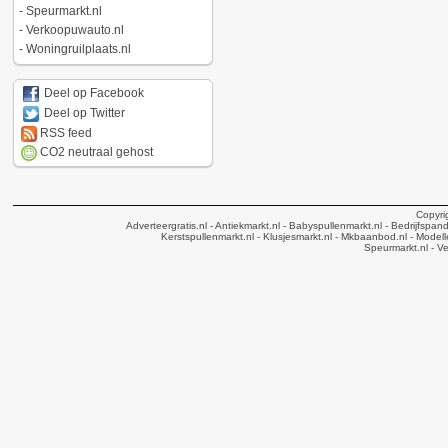
-
Speurmarkt.nl
-
Verkoopuwauto.nl
-
Woningruilplaats.nl
Deel op Facebook
Deel op Twitter
RSS feed
CO2 neutraal gehost
Copyri
Adverteergratis.nl
- Antiekmarkt.nl
- Babyspullenmarkt.nl
- Bedrijfspan
Kerstspullenmarkt.nl
- Klusjesmarkt.nl
- Mkbaanbod.nl
- Modell
Speurmarkt.nl
- V