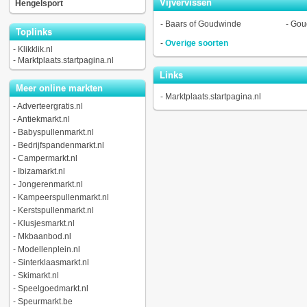
Vijvervissen
Hengelsport
-
Baars of Goudwinde
-
Gou
Toplinks
-
Overige soorten
-
Klikklik.nl
-
Marktplaats.startpagina.nl
Links
Meer online markten
-
Marktplaats.startpagina.nl
-
Adverteergratis.nl
-
Antiekmarkt.nl
-
Babyspullenmarkt.nl
-
Bedrijfspandenmarkt.nl
-
Campermarkt.nl
-
Ibizamarkt.nl
-
Jongerenmarkt.nl
-
Kampeerspullenmarkt.nl
-
Kerstspullenmarkt.nl
-
Klusjesmarkt.nl
-
Mkbaanbod.nl
-
Modellenplein.nl
-
Sinterklaasmarkt.nl
-
Skimarkt.nl
-
Speelgoedmarkt.nl
-
Speurmarkt.be