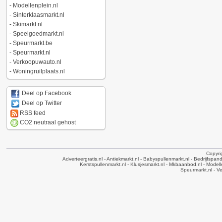
-
Modellenplein.nl
-
Sinterklaasmarkt.nl
-
Skimarkt.nl
-
Speelgoedmarkt.nl
-
Speurmarkt.be
-
Speurmarkt.nl
-
Verkoopuwauto.nl
-
Woningruilplaats.nl
Deel op Facebook
Deel op Twitter
RSS feed
CO2 neutraal gehost
Copyri
Adverteergratis.nl
- Antiekmarkt.nl
- Babyspullenmarkt.nl
- Bedrijfspan
Kerstspullenmarkt.nl
- Klusjesmarkt.nl
- Mkbaanbod.nl
- Modell
Speurmarkt.nl
- V