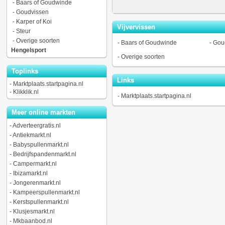
-
Baars of Goudwinde
-
Goudvissen
-
Karper of Koi
Vijvervissen
-
Steur
-
Overige soorten
-
Baars of Goudwinde
-
Gou
Hengelsport
-
Overige soorten
Toplinks
Links
-
Marktplaats.startpagina.nl
-
Klikklik.nl
-
Marktplaats.startpagina.nl
Meer online markten
-
Adverteergratis.nl
-
Antiekmarkt.nl
-
Babyspullenmarkt.nl
-
Bedrijfspandenmarkt.nl
-
Campermarkt.nl
-
Ibizamarkt.nl
-
Jongerenmarkt.nl
-
Kampeerspullenmarkt.nl
-
Kerstspullenmarkt.nl
-
Klusjesmarkt.nl
-
Mkbaanbod.nl