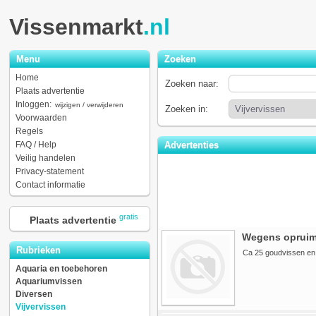
Vissenmarkt
.nl
Menu
Zoeken
Home
Zoeken naar:
Plaats advertentie
Inloggen:
wijzigen / verwijderen
Zoeken in:
Voorwaarden
Regels
FAQ / Help
Advertenties
Veilig handelen
Privacy-statement
Contact informatie
gratis
Plaats advertentie
Wegens opruime
Rubrieken
Ca 25 goudvissen en v
Aquaria en toebehoren
Aquariumvissen
Diversen
Vijvervissen